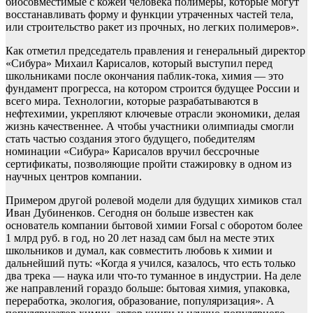
биосовместимые с кожей человека полимеры, которые могут
восстанавливать форму и функции утраченных частей тела,
или строительство ракет из прочных, но легких полимеров».
Как отметил председатель правления и генеральный директор
«Сибура» Михаил Карисалов, который выступил перед
школьниками после окончания паблик-тока, химия — это
фундамент прогресса, на котором строится будущее России и
всего мира. Технологии, которые разрабатываются в
нефтехимии, укрепляют ключевые отрасли экономики, делая
жизнь качественнее. А чтобы участники олимпиады смогли
стать частью создания этого будущего, победителям
номинации «Сибура» Карисалов вручил бессрочные
сертификаты, позволяющие пройти стажировку в одном из
научных центров компании.
Примером другой ролевой модели для будущих химиков стал
Иван Дубиненков. Сегодня он больше известен как
основатель компании бытовой химии Forsal с оборотом более
1 млрд руб. в год, но 20 лет назад сам был на месте этих
школьников и думал, как совместить любовь к химии и
дальнейший путь: «Когда я учился, казалось, что есть только
два трека — наука или что-то туманное в индустрии. На деле
же направлений гораздо больше: бытовая химия, упаковка,
переработка, экология, образование, популяризация». А