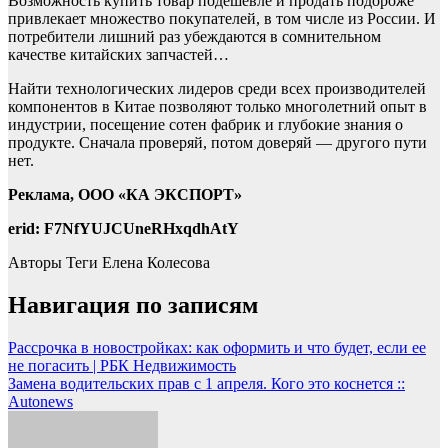
Возможность купить товар подешевле и продать подороже
привлекает множество покупателей, в том числе из России. И
потребители лишний раз убеждаются в сомнительном
качестве китайских запчастей…
Найти технологических лидеров среди всех производителей
компонентов в Китае позволяют только многолетний опыт в
индустрии, посещение сотен фабрик и глубокие знания о
продукте. Сначала проверяй, потом доверяй — другого пути
нет.
Реклама, ООО «КА ЭКСПОРТ»
erid: F7NfYUJCUneRHxqdhAtY
Авторы Теги
Елена Колесова
Навигация по записям
Рассрочка в новостройках: как оформить и что будет, если ее
не погасить | РБК Недвижимость
Замена водительских прав с 1 апреля. Кого это коснется ::
Autonews