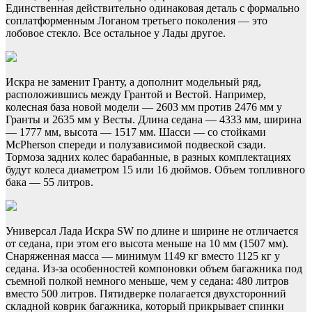
Единственная действительно одинаковая деталь с формально
соплатформенным Логаном третьего поколения — это
лобовое стекло. Все остальное у Лады другое.
Искра не заменит Гранту, а дополнит модельный ряд,
расположившись между Грантой и Вестой. Например,
колесная база новой модели — 2603 мм против 2476 мм у
Гранты и 2635 мм у Весты. Длина седана — 4333 мм, ширина
— 1777 мм, высота — 1517 мм. Шасси — со стойками
McPherson спереди и полузависимой подвеской сзади.
Тормоза задних колес барабанные, в разных комплектациях
будут колеса диаметром 15 или 16 дюймов. Объем топливного
бака — 55 литров.
Универсал Лада Искра SW по длине и ширине не отличается
от седана, при этом его высота меньше на 10 мм (1507 мм).
Снаряженная масса — минимум 1149 кг вместо 1125 кг у
седана. Из-за особенностей компоновки объем багажника под
съемной полкой немного меньше, чем у седана: 480 литров
вместо 500 литров. Пятидверке полагается двухсторонний
складной коврик багажника, который прикрывает спинки