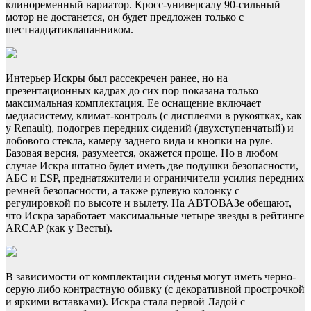
клиноременный вариатор. Кросс-универсалу 90-сильный
мотор не достанется, он будет предложен только с
шестнадцатиклапанником.
Интерьер Искры был рассекречен ранее, но на
презентационных кадрах до сих пор показана только
максимальная комплектация. Ее оснащение включает
медиасистему, климат-контроль (с дисплеями в рукоятках, как
у Renault), подогрев передних сидений (двухступенчатый) и
лобового стекла, камеру заднего вида и кнопки на руле.
Базовая версия, разумеется, окажется проще. Но в любом
случае Искра штатно будет иметь две подушки безопасности,
АБС и ESP, преднатяжители и ограничители усилия передних
ремней безопасности, а также рулевую колонку с
регулировкой по высоте и вылету. На АВТОВАЗе обещают,
что Искра заработает максимальные четыре звезды в рейтинге
ARCAP (как у Весты).
В зависимости от комплектации сиденья могут иметь черно-
серую либо контрастную обивку (с декоративной прострочкой
и яркими вставками). Искра стала первой Ладой с