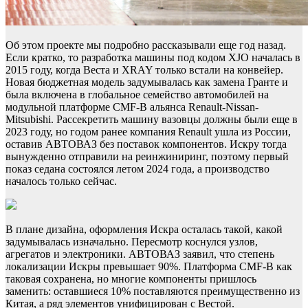
Об этом проекте мы подробно рассказывали еще год назад.
Если кратко, то разработка машины под кодом XJO началась в
2015 году, когда Веста и XRAY только встали на конвейер.
Новая бюджетная модель задумывалась как замена Гранте и
была включена в глобальное семейство автомобилей на
модульной платформе CMF-B альянса ­Renault-Nissan-
Mitsubishi. Рассекретить машину вазовцы должны были еще в
2023 году, но годом ранее компания Renault ушла из России,
оставив АВТОВАЗ без поставок компонентов. Искру тогда
вынужденно отправили на реинжиниринг, поэтому первый
показ седана состоялся летом 2024 года, а производство
началось только сейчас.
В плане дизайна, оформления Искра осталась такой, какой
задумывалась изначально. Пересмотр коснулся узлов,
агрегатов и электроники. АВТОВАЗ заявил, что степень
локализации Искры превышает 90%. Платформа CMF-B как
таковая сохранена, но многие компоненты пришлось
заменить: оставшиеся 10% поставляются преимущественно из
Китая, а ряд элементов унифицирован с Вестой.