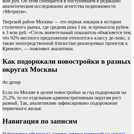
млн руб. Об этом сообщается в поступившем в редакцию
аналитическом исследовании агентства недвижимости
«Метриум».
Тверской район Москвы — это первая локация в истории
столичного рынка, где средняя цена 1 кв. м превысила рубеж
в 3 млн руб. «Столь значительный показатель объясняется тем,
что 92% местного предложения относится к классу де-люкс, а
также непосредственной близостью реализуемых проектов к
Кремлю», — поясняют аналитики.
Как подорожали новостройки в разных
округах Москвы
rbc.group
Если по Москве в целом новостройки за год подорожали на
25,2%, то по отдельным административным округам рост
разный. Так, аналитиками зафиксировано подорожание
первичного жилья:
Навигация по записям
Набиуллина объяснила, почему отмена комиссий не снизит