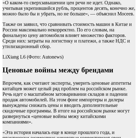
«О каком-то сверхзавышении цен речи не идет. Однако,
учитывая укрепившийся рубль, процентов десять, конечно же,
можно было бы и убрать, но не больше», — объяснил Мосеев.
Также он заявил, что сравнивать стоимость машин в Китае и
России максимально некорректно. По его словам, на
финальную цену автомобиля влияет множество факторов.
Среди них: затраты на логистику и платежи, а также НДС и
утилизационный сбор.
LiXiang L6
(Фото: Autonews)
Ценовые войны между брендами
Впрочем, как считают эксперты, умерить ценовые аппетиты
китайцев может целый ряд проблем на российском рынке.
Речь идет о масштабном затоваривании складов и падении
продаж автомобилей. На этом фоне импортеры и дилеры
вынуждены снижать цены и вводить дополнительные
скидочные программы. В итоге на российском рынке могут
развернуться «ценовые войны межу китайскими
компаниями».
«Эта история началась еще в конце прошлого года, и
практически ежемесячно некоторые корректируют свои