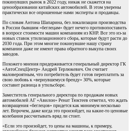
покинувших рынок в 2022 году, никак не скажется на
ценообразовании китайских автомобилей. В этом уверены
практически все опрошенные нами эксперты и продавцы.
По словам Антона Шапарина, без локализации производства
в России бывшим «беглецам» будет нечего противопоставить
в вопросе стоимости машин компаниям из КНР. Все это из-за
новых ставок утилизационного сбора, которые будут расти до
2030 года. При этом многие покинувшие нашу страну
компании даже не имеют права обратного выкупа своих
заводов.
Похожего мнения придерживается генеральный директор ГК
«АвтоСпецЦентр» Андрей Терлюкевич. Он считает
маловероятным, что потребитель будет готов переплатить за
свою любовь к «вернувшемуся бренду» 30%, которые
составит разница в утильсборе.
Заместитель генерального директора по продажам новых
автомобилей АГ «Авилон» Ренат Тюктеев отметил, что ждать
возвращения «беглецов» придется как минимум несколько
лет. Впрочем, даже когда это произойдет, на какие-то ценовые
колебания рассчитывать вряд ли стоит.
«Если это произойдет, то цены на машины, к примеру,