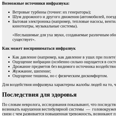
Возможные источники инфразвука:
Ветровые турбины (точнее: их генераторы);
Шум дорожного и другого движения (автомобилей, поездо
Бытовая электроника (например, тепловые насосы, вент
кинотеатры, музыкальные системы).
«Неслышимые для уха звуки, создаваемые различным обо
существует».
Как может восприниматься инфразвук
Как давление (например, как давление в ушах при полете)
Ощущение вибрации (особенно сильно ощущается в состо
Дрожание предметов без видимого источника воздействи
Жужжание, шипение;
Ощущение тишины, но с физическим дискомфортом.
Для воздействия инфразвука характерны жалобы людей на то, ч
Последствия для здоровья
По словам невролога, исследования показывают, что последств
возникать нарушения вестибулярной системы — головокружение
связи с чем развивается повышенная тревожность, возникают 