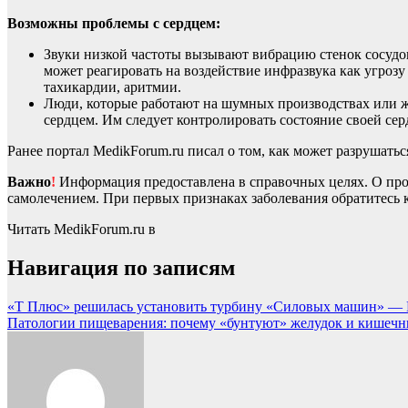
Возможны проблемы с сердцем:
Звуки низкой частоты вызывают вибрацию стенок сосудов
может реагировать на воздействие инфразвука как угроз
тахикардии, аритмии.
Люди, которые работают на шумных производствах или ж
сердцем. Им следует контролировать состояние своей се
Ранее портал MedikForum.ru писал о том, как может разрушатьс
Важно
!
Информация предоставлена в справочных целях. О прот
самолечением. При первых признаках заболевания обратитесь к
Читать MedikForum.ru в
Навигация по записям
«Т Плюс» решилась установить турбину «Силовых машин» —
Патологии пищеварения: почему «бунтуют» желудок и кишечн