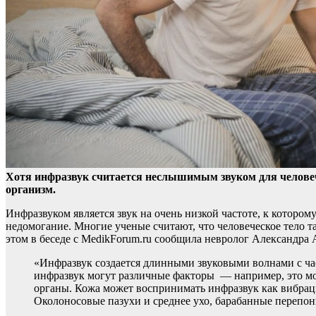
Хотя инфразвук считается неслышимым звуком для человеч
организм.
Инфразвуком является звук на очень низкой частоте, к котором
недомогание. Многие ученые считают, что человеческое тело т
этом в беседе с MedikForum.ru сообщила невролог Александра 
«Инфразвук создается длинными звуковыми волнами с част
инфразвук могут различные факторы — например, это мо
органы. Кожа может воспринимать инфразвук как вибрац
Околоносовые пазухи и среднее ухо, барабанные перепон