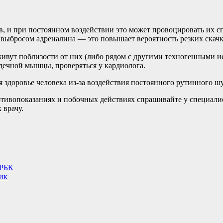
, и при постоянном воздействии это может провоцировать их с
у выбросом адреналина — это повышает вероятность резких скачк
ивут поблизости от них (либо рядом с другими техногенными и
рдечной мышцы, проверяться у кардиолога.
я здоровье человека из-за воздействия постоянного рутинного ш
ивопоказаниях и побочных действиях спрашивайте у специалист
 врачу.
 РБК
ик