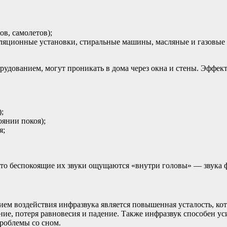
в, самолетов);
иляционные установки, стиральные машины, масляные и газовые
рудованием, могут проникать в дома через окна и стены. Эффе
;
янии покоя);
я;
то беспокоящие их звуки ощущаются «внутри головы» — звука фи
ием воздействия инфразвука является повышенная усталость, кот
, потеря равновесия и падение. Также инфразвук способен уси
проблемы со сном.