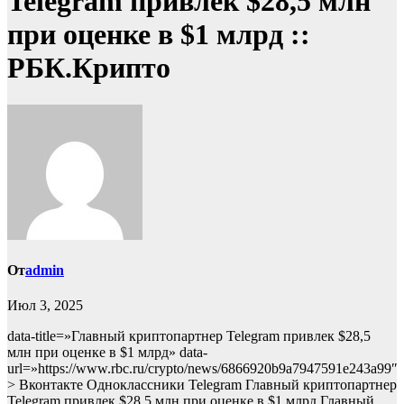
Telegram привлек $28,5 млн
при оценке в $1 млрд ::
РБК.Крипто
От
admin
Июл 3, 2025
data-title=»Главный криптопартнер Telegram привлек $28,5
млн при оценке в $1 млрд» data-
url=»https://www.rbc.ru/crypto/news/6866920b9a7947591e243a99″
> Вконтакте Одноклассники Telegram Главный криптопартнер
Telegram привлек $28,5 млн при оценке в $1 млрд Главный