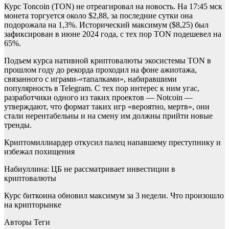
Курс Toncoin (TON) не отреагировал на новость. На 17:45 мск
монета торгуется около $2,88, за последние сутки она
подорожала на 1,3%. Исторический максимум ($8,25) был
зафиксирован в июне 2024 года, с тех пор TON подешевел на
65%.
Подъем курса нативной криптовалюты экосистемы TON в
прошлом году до рекорда проходил на фоне ажиотажа,
связанного с играми-«тапалками», набиравшими
популярность в Telegram. C тех пор интерес к ним угас,
разработчики одного из таких проектов — Notcoin —
утверждают, что формат таких игр «вероятно, мертв», они
стали нерентабельны и на смену им должны прийти новые
тренды.
Криптомиллиардер откусил палец напавшему преступнику и
избежал похищения
Набиуллина: ЦБ не рассматривает инвестиции в
криптовалюты
Курс биткоина обновил максимум за 3 недели. Что произошло
на крипторынке
Авторы Теги