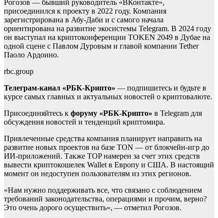
Рогозов — бывший руководитель «ВКонтакте»,
присоединился к проекту в 2022 году. Компания
зарегистрирована в Абу-Даби и с самого начала
ориентирована на развитие экосистемы Telegram. В 2024 году
он выступал на криптоконференции TOKEN 2049 в Дубае на
одной сцене с Павлом Дуровым и главой компании Tether
Паоло Ардоино.
rbc.group
Телеграм-канал «РБК-Крипто»
— подпишитесь и будьте в
курсе самых главных и актуальных новостей о криптовалюте.
Присоединяйтесь к
форуму «РБК-Крипто»
в Telegram для
обсуждения новостей и тенденций криптомира.
Привлеченные средства компания планирует направить на
развитие новых проектов на базе TON — от блокчейн-игр до
ИИ-приложений. Также TOP намерен за счет этих средств
вывести криптокошелек Wallet в Европу и США. В настоящий
момент он недоступен пользователям из этих регионов.
«Нам нужно поддерживать все, что связано с соблюдением
требований законодательства, операциями и прочим, верно?
Это очень дорого осуществить», — отметил Рогозов.