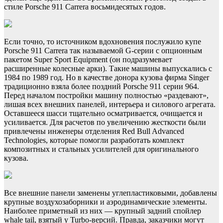
стиле Porsche 911 Carrera восьмидесятых годов.
Если точно, то источником вдохновения послужило купе
Porsche 911 Carrera так называемой G-серии с опционным
пакетом Super Sport Equipment (он подразумевает
расширенные колесные арки). Такие машины выпускались с
1984 по 1989 год. Но в качестве донора кузова фирма Singer
традиционно взяла более поздний Porsche 911 серии 964.
Перед началом постройки машину полностью «раздевают»,
лишая всех внешних панелей, интерьера и силового агрегата.
Оставшееся шасси тщательно осматривается, очищается и
усиливается. Для расчетов по увеличению жесткости были
привлечены инженеры отделения Red Bull Advanced
Technologies, которые помогли разработать комплект
композитных и стальных усилителей для оригинального
кузова.
Все внешние панели заменены углепластиковыми, добавлены
крупные воздухозаборники и аэродинамические элементы.
Наиболее приметный из них — крупный задний спойлер
whale tail, взятый у Turbo-версий. Правда, заказчики могут