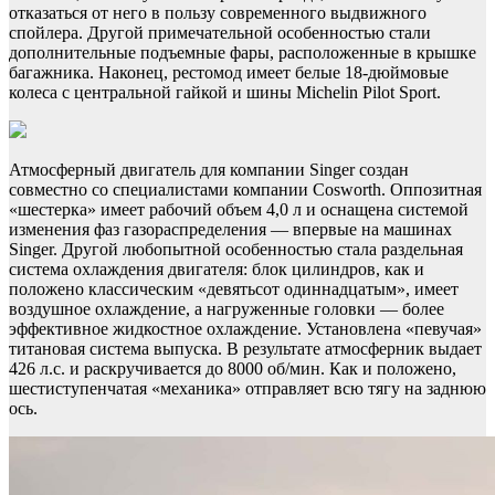
отказаться от него в пользу современного выдвижного
спойлера. Другой примечательной особенностью стали
дополнительные подъемные фары, расположенные в крышке
багажника. Наконец, рестомод имеет белые 18-дюймовые
колеса с центральной гайкой и шины Michelin Pilot Sport.
Атмосферный двигатель для компании Singer создан
совместно со специалистами компании Cosworth. Оппозитная
«шестерка» имеет рабочий объем 4,0 л и оснащена системой
изменения фаз газораспределения — впервые на машинах
Singer. Другой любопытной особенностью стала раздельная
система охлаждения двигателя: блок цилиндров, как и
положено классическим «девятьсот одиннадцатым», имеет
воздушное охлаждение, а нагруженные головки — более
эффективное жидкостное охлаждение. Установлена «певучая»
титановая система выпуска. В результате атмосферник выдает
426 л.с. и раскручивается до 8000 об/мин. Как и положено,
шестиступенчатая «механика» отправляет всю тягу на заднюю
ось.