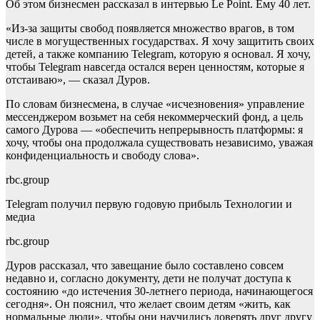
Об этом бизнесмен рассказал в интервью Le Point. Ему 40 лет.
«Из-за защиты свобод появляется множество врагов, в том
числе в могущественных государствах. Я хочу защитить своих
детей, а также компанию Telegram, которую я основал. Я хочу,
чтобы Telegram навсегда остался верен ценностям, которые я
отстаиваю», — сказал Дуров.
По словам бизнесмена, в случае «исчезновения» управление
мессенджером возьмет на себя некоммерческий фонд, а цель
самого Дурова — «обеспечить непрерывность платформы: я
хочу, чтобы она продолжала существовать независимо, уважая
конфиденциальность и свободу слова».
rbc.group
Telegram получил первую годовую прибыль
Технологии и
медиа
rbc.group
Дуров рассказал, что завещание было составлено совсем
недавно и, согласно документу, дети не получат доступа к
состоянию «до истечения 30-летнего периода, начинающегося
сегодня». Он пояснил, что желает своим детям «жить, как
нормальные люди», чтобы они научились доверять друг другу