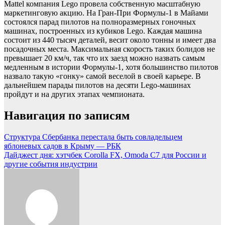
Mattel компания Lego провела собственную масштабную
маркетинговую акцию. На Гран-При Формулы-1 в Майами
состоялся парад пилотов на полноразмерных гоночных
машинах, построенных из кубиков Lego. Каждая машина
состоит из 440 тысяч деталей, весит около тонны и имеет два
посадочных места. Максимальная скорость таких болидов не
превышает 20 км/ч, так что их заезд можно назвать самым
медленным в истории Формулы-1, хотя большинство пилотов
назвало такую «гонку» самой веселой в своей карьере. В
дальнейшем парады пилотов на десяти Lego-машинах
пройдут и на других этапах чемпионата.
Навигация по записям
Структура Сбербанка перестала быть совладельцем
яблоневых садов в Крыму — РБК
Дайджест дня: хэтчбек Corolla FX, Omoda C7 для России и
другие события индустрии