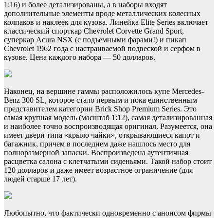
1:16) и более детализированы, а в наборы входят
дополнительные элементы вроде металлических колесных
колпаков и наклеек для кузова. Линейка Elite Series включает
классический спорткар Chevrolet Corvette Grand Sport,
суперкар Acura NSX (с подъемными фарами!) и пикап
Chevrolet 1962 года с настраиваемой подвеской и серфом в
кузове. Цена каждого набора — 50 долларов.
Наконец, на вершине гаммы расположилось купе Mercedes-
Benz 300 SL, которое стало первым и пока единственным
представителем категории Brick Shop Premium Series. Это
самая крупная модель (масштаб 1:12), самая детализированная
и наиболее точно воспроизводящая оригинал. Разумеется, она
имеет двери типа «крыло чайки», открывающиеся капот и
багажник, причем в последнем даже нашлось место для
полноразмерной запаски. Воспроизведена аутентичная
расцветка салона с клетчатыми сиденьями. Такой набор стоит
120 долларов и даже имеет возрастное ограничение (для
людей старше 17 лет).
Любопытно, что фактически одновременно с анонсом фирмы