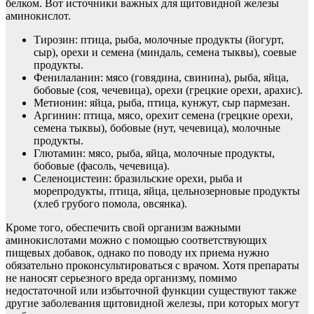
белком. Вот источники важных для щитовидной железы
аминокислот.
Тирозин: птица, рыба, молочные продукты (йогурт,
сыр), орехи и семена (миндаль, семена тыквы), соевые
продукты.
Фенилаланин: мясо (говядина, свинина), рыба, яйца,
бобовые (соя, чечевица), орехи (грецкие орехи, арахис).
Метионин: яйца, рыба, птица, кунжут, сыр пармезан.
Аргинин: птица, мясо, орехит семена (грецкие орехи,
семена тыквы), бобовые (нут, чечевица), молочные
продукты.
Глютамин: мясо, рыба, яйца, молочные продукты,
бобовые (фасоль, чечевица).
Селеноцистеин: бразильские орехи, рыба и
морепродукты, птица, яйца, цельнозерновые продукты
(хлеб грубого помола, овсянка).
Кроме того, обеспечить свой организм важными
аминокислотами можно с помощью соответствующих
пищевых добавок, однако по поводу их приема нужно
обязательно проконсультироваться с врачом. Хотя препараты
не наносят серьезного вреда организму, помимо
недостаточной или избыточной функции существуют также
другие заболевания щитовидной железы, при которых могут