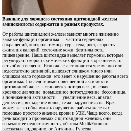
Важные для хорошего состояния щитовидной железы
аминокислоты содержатся в разных продуктах.
От работы щитовидной железы зависят многие жизненно
важные
функции организма — частота сердечных
сокращений, контроль температуры тела, рост, скорость
сжигания калорий, состояние кожи, фертильность,
пищеварение. Наша щитовидка выделяет гормоны, которые
регулируют скорость химических функций в организме, то
есть обмен веществ. Если железа становится чрезмерно или
недостаточно активной, выделяет слишком много или
слишком мало гормонов, это ведет к нарушению работы всего
организма. Последствиями повышенной активности
щитовидной железы становятся потеря веса, высокое
кровяное давление, повышенное потоотделение, бессонница,
а пониженной активности — увеличение веса, апатия,
депрессия, выпадение волос, те же нарушения сна. Врач
может легко обнаружить нарушение работы железы с
помощью простого анализа крови и УЗИ. Чаще всего, когда
речь заходит о проблемах с щитовидной железой, они
означают ее недостаточность, об этом MedikForum.ru
рассказала эндокринолог Антонина Гуреева.