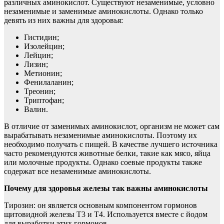
различных аминокислот. Существуют незаменимые, условно
незаменимые и заменимые аминокислоты. Однако только
девять из них важны для здоровья:
Гистидин;
Изолейцин;
Лейцин;
Лизин;
Метионин;
Фенилаланин;
Треонин;
Триптофан;
Валин.
В отличие от заменимых аминокислот, организм не может сам
вырабатывать незаменимые аминокислоты. Поэтому их
необходимо получать с пищей. В качестве лучшего источника
часто рекомендуются животные белки, такие как мясо, яйца
или молочные продукты. Однако соевые продукты также
содержат все незаменимые аминокислоты.
Почему для здоровья железы так важны аминокислоты
Тирозин: он является основным компонентом гормонов
щитовидной железы Т3 и Т4. Используется вместе с йодом
для выработки этих гормонов.