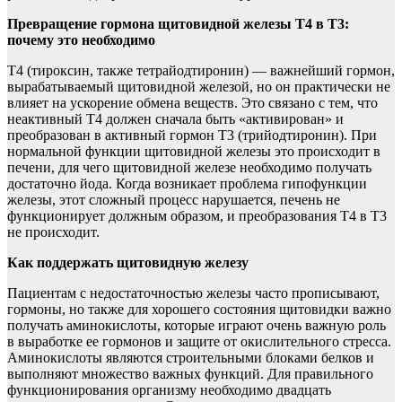
Превращение гормона щитовидной железы Т4 в Т3:
почему это необходимо
Т4 (тироксин, также тетрайодтиронин) — важнейший гормон,
вырабатываемый щитовидной железой, но он практически не
влияет на ускорение обмена веществ. Это связано с тем, что
неактивный Т4 должен сначала быть «активирован» и
преобразован в активный гормон Т3 (трийодтиронин). При
нормальной функции щитовидной железы это происходит в
печени, для чего щитовидной железе необходимо получать
достаточно йода. Когда возникает проблема гипофункции
железы, этот сложный процесс нарушается, печень не
функционирует должным образом, и преобразования Т4 в Т3
не происходит.
Как поддержать щитовидную железу
Пациентам с недостаточностью железы часто прописывают,
гормоны, но также для хорошего состояния щитовидки важно
получать аминокислоты, которые играют очень важную роль
в выработке ее гормонов и защите от окислительного стресса.
Аминокислоты являются строительными блоками белков и
выполняют множество важных функций. Для правильного
функционирования организму необходимо двадцать