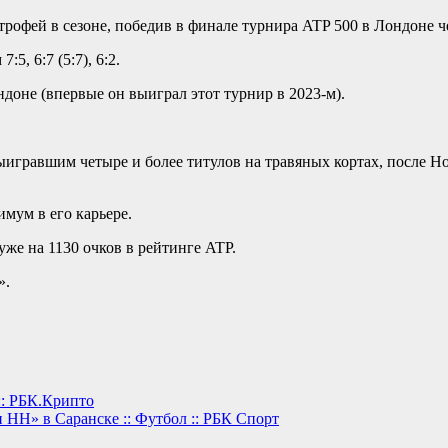
трофей в сезоне, победив в финале турнира ATP 500 в Лондоне 
5, 6:7 (5:7), 6:2.
ндоне (впервые он выиграл этот турнир в 2023-м).
гравшим четыре и более титулов на травяных кортах, после Нов
мум в его карьере.
же на 1130 очков в рейтинге ATP.
».
:: РБК.Крипто
 НН» в Саранске :: Футбол :: РБК Спорт