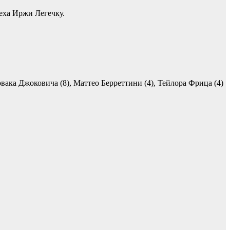
чеха Иржи Легечку.
ака Джоковича (8), Маттео Берреттини (4), Тейлора Фрица (4)