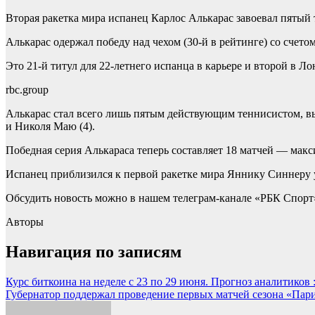
Вторая ракетка мира испанец Карлос Алькарас завоевал пятый 
Алькарас одержал победу над чехом (30-й в рейтинге) со счетом 7:
Это 21-й титул для 22-летнего испанца в карьере и второй в Ло
rbc.group
Алькарас стал всего лишь пятым действующим теннисистом, выи
и Николя Маю (4).
Победная серия Алькараса теперь составляет 18 матчей — макси
Испанец приблизился к первой ракетке мира Яннику Синнеру у
Обсудить новость можно в нашем телеграм-канале «РБК Спорт
Авторы
Навигация по записям
Курс биткоина на неделе с 23 по 29 июня. Прогноз аналитиков 
Губернатор поддержал проведение первых матчей сезона «Пари