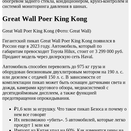
обогревом заднего стекла, кондиционером, круиз-контролем и
системой мониторинга давления в шинах.
Great Wall Poer King Kong
Great Wall Poer King Kong
(Фото: Great Wall)
Гигантский пикап Great Wall Poer King Kong появился в
России еще в 2023 году. Автомобиль, который по
габаритам превосходит Toyota Hilux, стоит от 3 299 000 руб.
Продают модель через дилерскую сеть Haval.
Автомобиль способен перевозить до 975 кг груза и
оборудован бензиновым двухлитровым мотором на 190 л. с.
или дизелем с отдачей 150 л. с. В зависимости от
комплектации пикап может быть оснащен датчиками света и
дождя, камерами кругового обзора, медиасистемой с
десятидюймовым дисплеем, а также функцией
предотвращения опрокидывания.
₽1,6 млн за игрушку. Что такое пикап Безоса и почему о
нем все говорят
Их невозможно «убить». 5 автомобилей, которые легко
проедут 1 млн км
Импорт из Китая упал на 60%. Как изменятся цены на