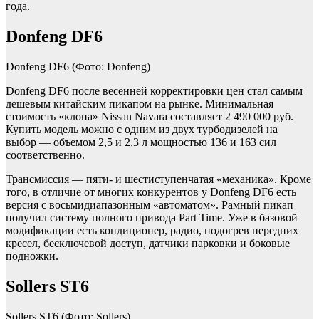
года.
Donfeng DF6
Donfeng DF6
(Фото: Donfeng)
Donfeng DF6 после весенней корректировки цен стал самым
дешевым китайским пикапом на рынке. Минимальная
стоимость «клона» Nissan Navara составляет 2 490 000 руб.
Купить модель можно c одним из двух турбодизелей на
выбор — объемом 2,5 и 2,3 л мощностью 136 и 163 сил
соответственно.
Трансмиссия — пяти- и шестиступенчатая «механика». Кроме
того, в отличие от многих конкурентов у Donfeng DF6 есть
версия с восьмидиапазонным «автоматом». Рамный пикап
получил систему полного привода Part Time. Уже в базовой
модификации есть кондиционер, радио, подогрев передних
кресел, бесключевой доступ, датчики парковки и боковые
подножки.
Sollers ST6
Sollers ST6
(Фото: Sollers)