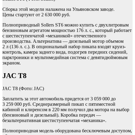
Сборка этой модели налажена на Ульяновском заводе.
Цены стартуют от 2 630 000 руб.
Полноприводный Sollers ST6 можно купить с двухлитровым
бензиновым агрегатом мощностью 176 л. с., который работает
с шестиступенчатой «механикой» отечественного
производства. Альтернатива — дизельный мотор объемом
2 л (136 л. с.). В опциональный набор пикапа входят круиз-
контроль, камера заднего вида, подогрев передних сидений,
парктроники и мультимедийная система с девятидюймовым
экраном.
JAC T8
JAC T8
(Фото: JAC)
Заплатить за этот автомобиль придется от 3 059 000 до
3 259 000 руб. Среднеразмерный пикап с пятиместной
кабиной и клиренсом в 220 мм получил два мотора на выбор
(бензиновый и дизельный). Коробка передач —
безальтернативная шестиступенчатая «механика».
Полноприводная модель оборудована бесключевым доступом,